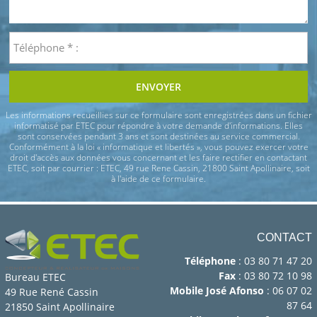
ENVOYER
Les informations recueillies sur ce formulaire sont enregistrées dans un fichier
informatisé par ETEC pour répondre à votre demande d'informations. Elles
sont conservées pendant 3 ans et sont destinées au service commercial.
Conformément à la loi « informatique et libertés », vous pouvez exercer votre
droit d'accès aux données vous concernant et les faire rectifier en contactant
ETEC, soit par courrier : ETEC, 49 rue Rene Cassin, 21800 Saint Apollinaire, soit
à l'aide de ce formulaire.
CONTACT
Téléphone
: 03 80 71 47 20
Fax
: 03 80 72 10 98
Bureau ETEC
Mobile José Afonso
: 06 07 02
49 Rue René Cassin
87 64
21850 Saint Apollinaire